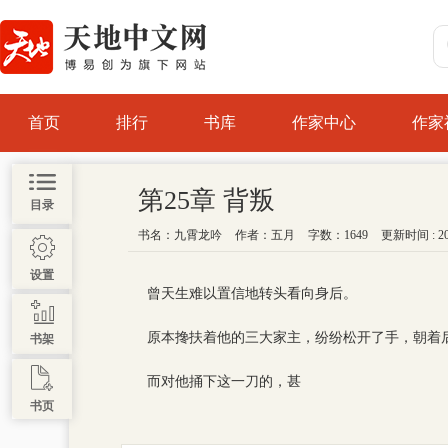
首页
排行
书库
作家中心
作家
第25章 背叛
目录
书名：
九霄龙吟
作者：
五月
字数：1649
更新时间 : 202
设置
曾天生难以置信地转头看向身后。
原本搀扶着他的三大家主，纷纷松开了手，朝着
书架
而对他捅下这一刀的，甚
书页