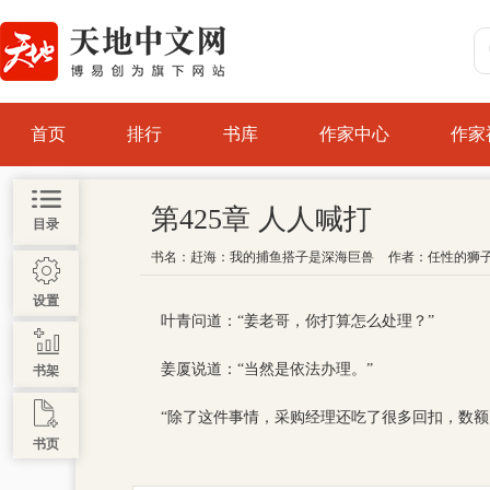
首页
排行
书库
作家中心
作家
第425章 人人喊打
目录
书名：
赶海：我的捕鱼搭子是深海巨兽
作者：
任性的狮
设置
叶青问道：“姜老哥，你打算怎么处理？”
姜厦说道：“当然是依法办理。”
书架
“除了这件事情，采购经理还吃了很多回扣，数
书页