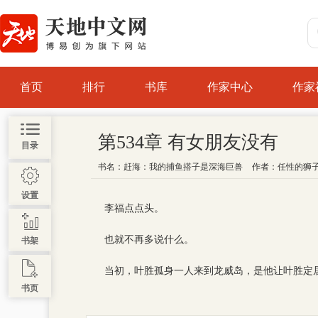
首页
排行
书库
作家中心
作家
第534章 有女朋友没有
目录
书名：
赶海：我的捕鱼搭子是深海巨兽
作者：
任性的狮
设置
李福点点头。
也就不再多说什么。
书架
当初，叶胜孤身一人来到龙威岛，是他让叶胜定
书页