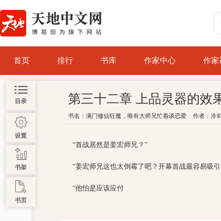
首页
排行
书库
作家中心
作家
第三十二章 上品灵器的效
目录
书名：
满门修仙狂魔，唯有大师兄忙着谈恋爱
作者：
冷
设置
“首战居然是姜宏师兄？”
“姜宏师兄这也太倒霉了吧？开幕首战最容易吸
书架
“他怕是应该应付
书页