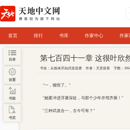
首页
排行
书库
作家中心
作家
第七百四十一章 这很叶欣
目录
书名：
从炼体开始武道逆袭
作者：
天意留香
字数：306
设置
“一，顿悟了。”
“她要冲进浮屠深处，与那个少年并驾齐驱！”
书架
“三种武道合一，古今可有？”
书页