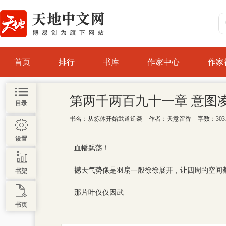
首页
排行
书库
作家中心
作家
第两千两百九十一章 意图
目录
书名：
从炼体开始武道逆袭
作者：
天意留香
字数：303
设置
血幡飘荡！
撼天气势像是羽扇一般徐徐展开，让四周的空间
书架
那片叶仅仅因武
书页