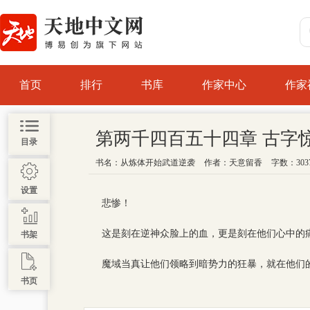
首页
排行
书库
作家中心
作家
第两千四百五十四章 古字
目录
书名：
从炼体开始武道逆袭
作者：
天意留香
字数：303
设置
悲惨！
这是刻在逆神众脸上的血，更是刻在他们心中的
书架
魔域当真让他们领略到暗势力的狂暴，就在他们
书页