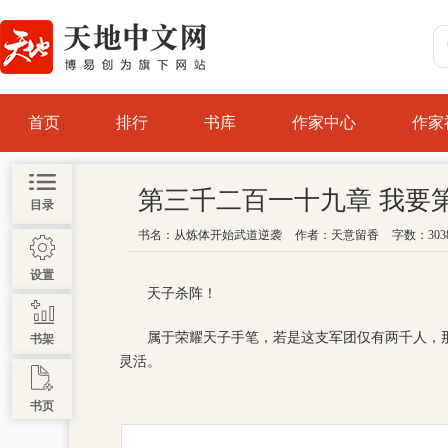
首页
排行
书库
作家中心
作家
第三千二百一十九章 我要
目录
书名：
从炼体开始武道逆袭
作者：
天意留香
字数：303
设置
天子杀阵！
属于荣耀天子手笔，若是这支军团仅有两千人，
书架
灵活。
书页