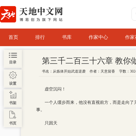
首页
排行
书库
作家中心
作家
第三千二百三十六章 教你
目录
书名：
从炼体开始武道逆袭
作者：
天意留香
字数：302
设置
虚空沉闷！
一个人缓步而来，他没有直视前方，而是走向了
书架
事。
只因天
书页