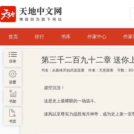
首页
排行
书库
作家中心
作家
第三千二百九十二章 送你
目录
书名：
从炼体开始武道逆袭
作者：
天意留香
字数：303
设置
虚空沉没！
这是史上最耀眼的一场战斗。
书架
凌风以至尊实力战胜海月神帝，成为史上第一至
书页