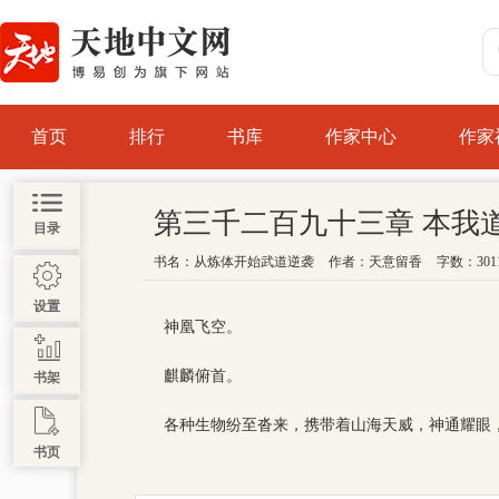
首页
排行
书库
作家中心
作家
第三千二百九十三章 本我
目录
书名：
从炼体开始武道逆袭
作者：
天意留香
字数：301
设置
神凰飞空。
麒麟俯首。
书架
各种生物纷至沓来，携带着山海天威，神通耀眼
书页