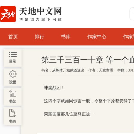
首页
排行
书库
作家中心
作家
第三千三百一十章 等一个
目录
书名：
从炼体开始武道逆袭
作者：
天意留香
字数：301
设置
诛魔战团！
这四个字就如同惊雷一般，令整个平原都安静了
书架
荣耀国度那几位至尊正被一
书页