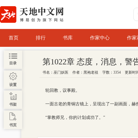
首页
排行
书库
作家中心
作家
第1022章 态度，消息，警
目录
书名：
巫门妖医
作者：
黑袍老祖
字数：3354
更新时间 :
设置
轮回教，议事殿。
一面古老的青铜古镜上，呈现出了一副画面，赫
书架
“掌教师兄，你的计划成功了。”
书页