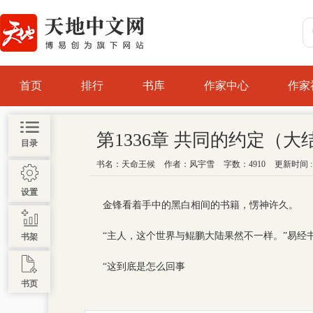
首页
排行
书库
作家中心
作家
第1336章 共同的约定（大
目录
书名：
天命王候
作者：
风宇雪
字数：4910
更新时间 : 2
设置
金锋看着手中的黑白相间的书籍，愣神许久。
“主人，这个世界与鲲鹏大陆果然不一样。”易经
书架
“这到底是怎么回事
书页