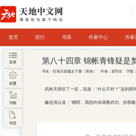
首页
排行
书库
作家中心
作家
第八十四章 锦帐青锋疑是
目录
书名：
狂侠天骄魔女下册（简体）
作者：
梁羽生
字数：
设置
武林天骄怔了一怔，说道：“什么不对？”这刹那
赫连清云道：“檀郎，我想向你请教武功。你那般
书架
书页