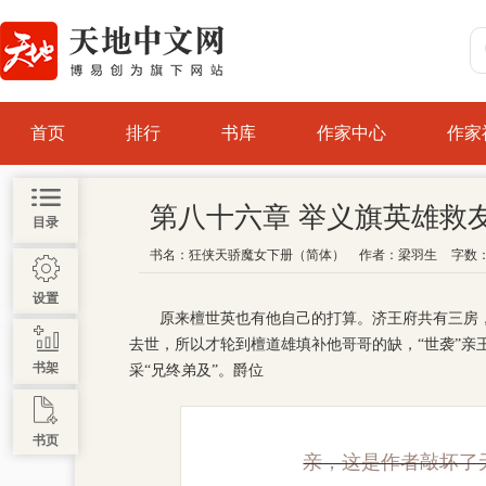
首页
排行
书库
作家中心
作家
第八十六章 举义旗英雄救
目录
书名：
狂侠天骄魔女下册（简体）
作者：
梁羽生
字数：
设置
原来檀世英也有他自己的打算。济王府共有三房
去世，所以才轮到檀道雄填补他哥哥的缺，“世袭”亲
书架
采“兄终弟及”。爵位
书页
亲，这是作者敲坏了