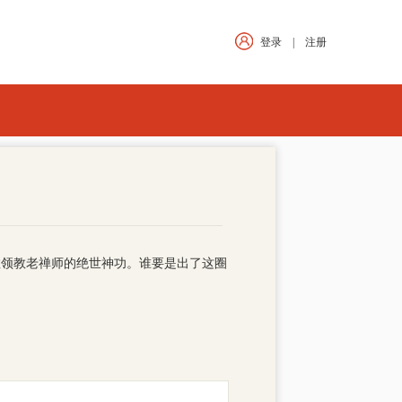
登录
|
注册
教领教老禅师的绝世神功。谁要是出了这圈