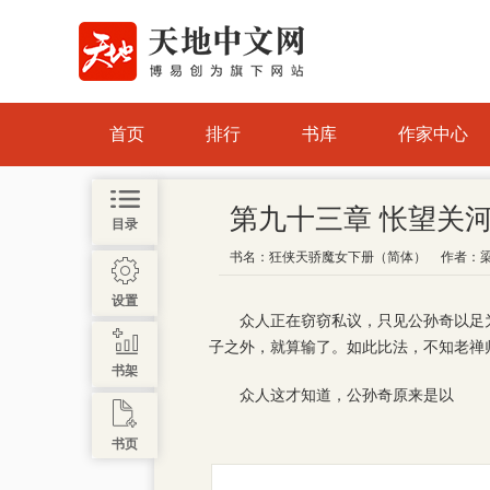
首页
排行
书库
作家中心
第九十三章 怅望关
目录
书名：
狂侠天骄魔女下册（简体）
作者：
设置
众人正在窃窃私议，只见公孙奇以足
子之外，就算输了。如此比法，不知老禅
书架
众人这才知道，公孙奇原来是以
书页