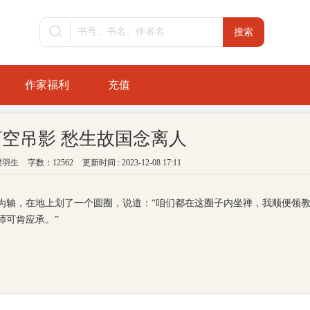
作家福利
充值
河空吊影 愁生故国念离人
梁羽生
字数：12562
更新时间 : 2023-12-08 17:11
为轴，在地上划了一个圆圈，说道：“咱们都在这圈子内坐禅，我顺便领
师可肯应承。”