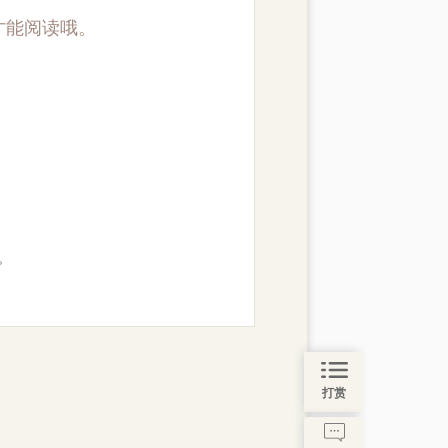
才能阅读哦。
。
打赏