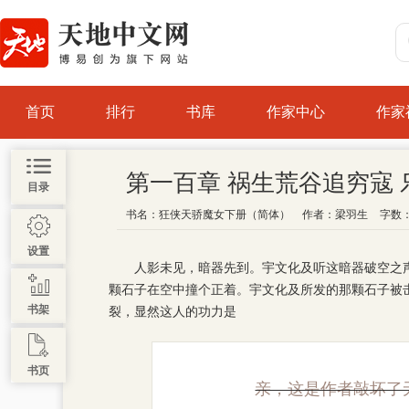
首页
排行
书库
作家中心
作家
第一百章 祸生荒谷追穷寇
目录
书名：
狂侠天骄魔女下册（简体）
作者：
梁羽生
字数：
设置
人影未见，暗器先到。宇文化及听这暗器破空之声
颗石子在空中撞个正着。宇文化及所发的那颗石子被
书架
裂，显然这人的功力是
书页
亲，这是作者敲坏了