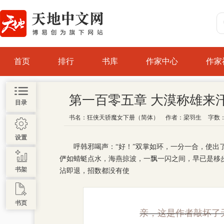
首页
排行
书库
作家中心
作家
第一百零五章 大漠称雄来
目录
书名：
狂侠天骄魔女下册（简体）
作者：
梁羽生
字数：
设置
呼韩邪喝声：“好！”双掌如环，一分一合，使
俨如蜻蜓点水，海燕掠波，一飘一闪之间，早已是移
书架
沾即退，招数都没有使
书页
亲，这是作者敲坏了