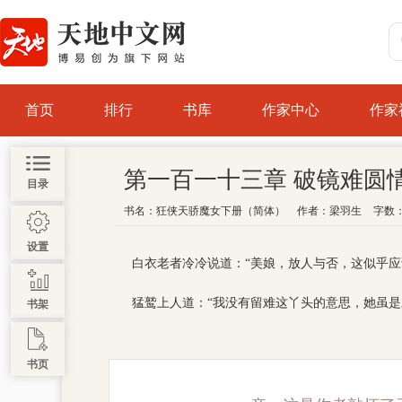
首页
排行
书库
作家中心
作家
第一百一十三章 破镜难圆
目录
书名：
狂侠天骄魔女下册（简体）
作者：
梁羽生
字数：
设置
白衣老者冷冷说道：“美娘，放人与否，这似乎
猛鹫上人道：“我没有留难这丫头的意思，她虽
书架
书页