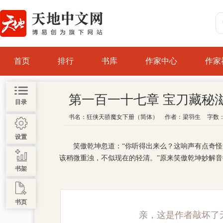
首页
排行
书库
作家中心
作家
第一百一十七章 宝刀藏秘
目录
书名：
狂侠天骄魔女下册（简体）
作者：
梁羽生
字数：
设置
笑傲乾坤忽道：“你听得出来么？这响声有点奇怪
该稍微重浊，不似现在的轻清。”原来笑傲乾坤妙解
书架
书页
亲，这是作者敲坏了