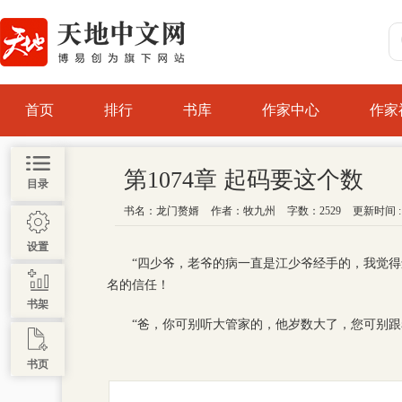
首页
排行
书库
作家中心
作家
第1074章 起码要这个数
目录
书名：
龙门赘婿
作者：
牧九州
字数：2529
更新时间 : 2
设置
“四少爷，老爷的病一直是江少爷经手的，我觉
名的信任！
书架
“爸，你可别听大管家的，他岁数大了，您可别
书页