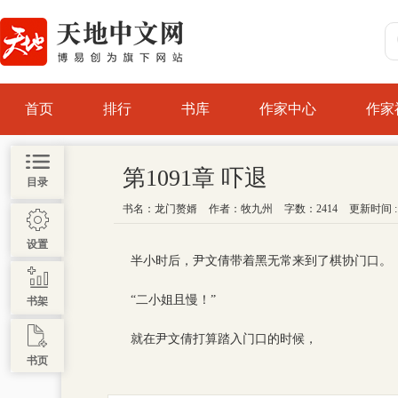
首页
排行
书库
作家中心
作家
第1091章 吓退
目录
书名：
龙门赘婿
作者：
牧九州
字数：2414
更新时间 : 2
设置
半小时后，尹文倩带着黑无常来到了棋协门口。
“二小姐且慢！”
书架
就在尹文倩打算踏入门口的时候，
书页