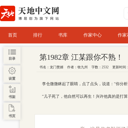
首页
排行
书库
作家中心
作家
第1982章 江某跟你不熟！
目录
书名：
龙门赘婿
作者：
牧九州
字数：2532
更新时间 : 2
设置
李仓微微眯起了眼睛，点了点头，说道：“你分
“儿子死了，他自然可以再生！兴许他真的是打
书架
书页